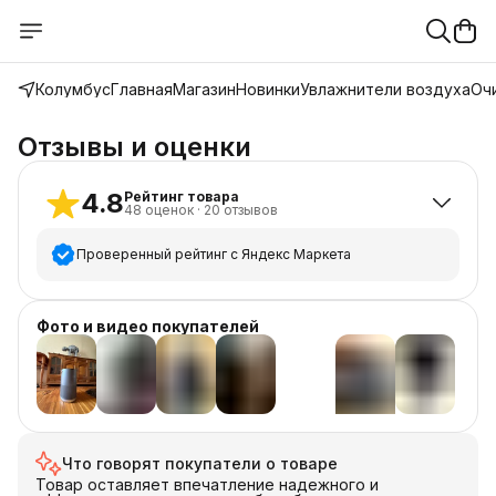
Колумбус
Главная
Магазин
Новинки
Увлажнители воздуха
Оч
Отзывы и оценки
4.8
Рейтинг товара
48
оценок
·
20
отзывов
Проверенный рейтинг с Яндекс Маркета
5
звёзд
41
Фото и видео покупателей
4
звезды
5
3
звезды
1
2
звезды
0
+
13
1
звезда
1
Что говорят покупатели о товаре
Товар оставляет впечатление надежного и