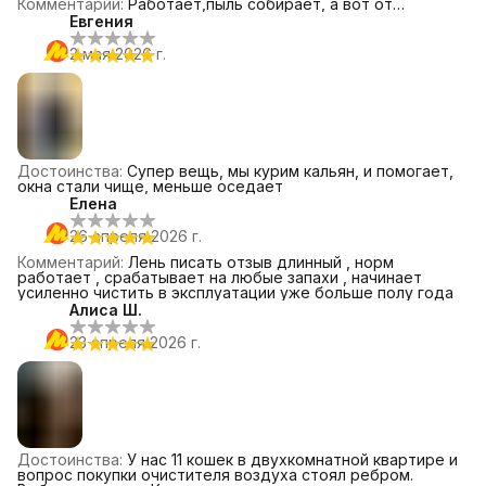
Комментарий
:
Работает,пыль собирает, а вот от
выхлопов машин под окном(живу на 1 этаже,окна
Евгения
занижены) не очень похоже помогает. В нём нет
заявленнго угольного фильтра, просто нера(складная
2 мая 2026 г.
гармошка белая, материал на бумагу похож).Хот вонь
выхлопного тумана сильная- датчик не сразу загорается
красным, будто всё ок- горит зелёным.
Достоинства
:
Супер вещь, мы курим кальян, и помогает,
окна стали чище, меньше оседает
Елена
26 апреля 2026 г.
Комментарий
:
Лень писать отзыв длинный , норм
работает , срабатывает на любые запахи , начинает
усиленно чистить в эксплуатации уже больше полу года
Алиса Ш.
23 апреля 2026 г.
Достоинства
:
У нас 11 кошек в двухкомнатной квартире и
вопрос покупки очистителя воздуха стоял ребром.