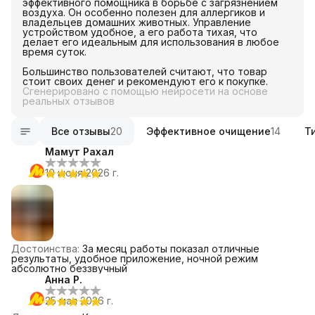
эффективного помощника в борьбе с загрязнением
воздуха. Он особенно полезен для аллергиков и
владельцев домашних животных. Управление
устройством удобное, а его работа тихая, что
делает его идеальным для использования в любое
время суток.
Большинство пользователей считают, что товар
стоит своих денег и рекомендуют его к покупке.
Сгенерировано с помощью нейросети на основе
реальных отзывов
Все отзывы
20
Эффективное очищение
14
Т
Мамут Рахал
10 июня 2026 г.
Достоинства
:
За месяц работы показал отличные
результаты, удобное приложение, ночной режим
абсолютно беззвучный
Анна Р.
25 мая 2026 г.