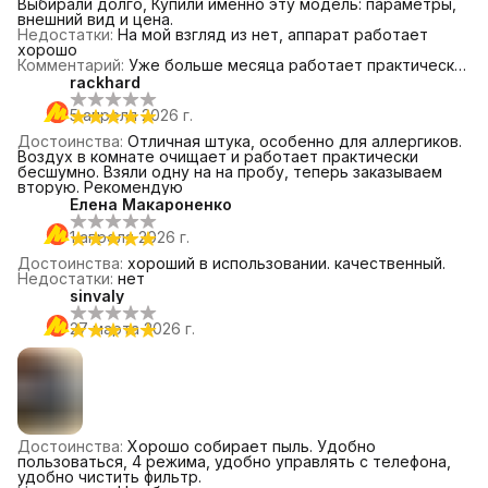
Выбирали долго, Купили именно эту модель: параметры,
внешний вид и цена.
Недостатки
:
На мой взгляд из нет, аппарат работает
хорошо
Комментарий
:
Уже больше месяца работает практически
24/7, шерсти стало заметно меньше и дышать свежо.
rackhard
Даше на намой сильной скорости он практически
бесшумен. Кошкам толк очень нравится, любят сидеть на
5 апреля 2026 г.
нем.
Достоинства
:
Отличная штука, особенно для аллергиков.
Воздух в комнате очищает и работает практически
бесшумно. Взяли одну на на пробу, теперь заказываем
вторую. Рекомендую
Елена Макароненко
1 апреля 2026 г.
Достоинства
:
хороший в использовании. качественный.
Недостатки
:
нет
sinvaly
27 марта 2026 г.
Достоинства
:
Хорошо собирает пыль. Удобно
пользоваться, 4 режима, удобно управлять с телефона,
удобно чистить фильтр.