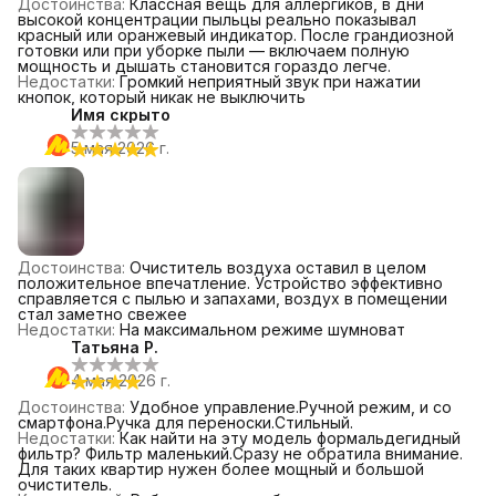
Достоинства
:
Классная вещь для аллергиков, в дни
высокой концентрации пыльцы реально показывал
красный или оранжевый индикатор. После грандиозной
готовки или при уборке пыли — включаем полную
мощность и дышать становится гораздо легче.
Недостатки
:
Громкий неприятный звук при нажатии
кнопок, который никак не выключить
Имя скрыто
5 мая 2026 г.
Достоинства
:
Очиститель воздуха оставил в целом
положительное впечатление. Устройство эффективно
справляется с пылью и запахами, воздух в помещении
стал заметно свежее
Недостатки
:
На максимальном режиме шумноват
Татьяна Р.
4 мая 2026 г.
Достоинства
:
Удобное управление.Ручной режим, и со
смартфона.Ручка для переноски.Стильный.
Недостатки
:
Как найти на эту модель формальдегидный
фильтр? Фильтр маленький.Сразу не обратила внимание.
Для таких квартир нужен более мощный и большой
очиститель.