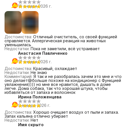
18 января 2026 г.
Достоинства
:
Отличный очиститель, со своей функцией
справляется. Аллергическая реакция на животных
уменьшилась
Недостатки
:
Пока не заметили, всё устраивает
Анастасия Павличенко
17 января 2026 г.
Достоинства
:
Красивый, охлаждает
Недостатки
:
Не знаю
Комментарий
:
Я так и не разобралась зачем это мне и что
оно делает😅больше похоже на кондиционер с Функцией
увлажнения)))) но мне все нравится, дышать в доме
легче. Дома собака, так что хорошая штука, чтобы
избавляться от запаха и волосинок
Ирина Положенцева
9 января 2026 г.
Достоинства
:
Хорошо очищает воздух от пыли и запаха.
Запах кальяна отлично убирает
Недостатки
:
Нет
Имя скрыто