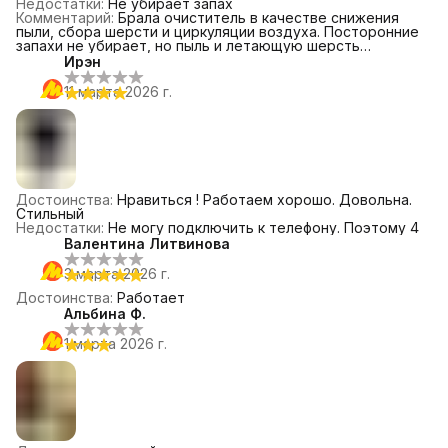
Недостатки
:
Не убирает запах
Комментарий
:
Брала очиститель в качестве снижения
пыли, сбора шерсти и циркуляции воздуха. Посторонние
запахи не убирает, но пыль и летающую шерсть
втягивает. Конечно , если вы думаете, что теперь
Ирэн
придётся вытирать пыль реже, то я вас разочарую , пыль
оседает также. Поэтому влажная уборка, увлажнитель и
11 марта 2026 г.
очиститель в комплексе отличный результат! Убираю
пыль с фильтра пылесосом. Пользуемся пол года, пока
фильтр не меняла. Покупала два фильтра, в комнаты
детям, двери практически постоянно закрыты. Фильтр
работает также практически без перерыва. Заметила что
на запах с улицы какой-нибудь гари, не реагирует, на
дезодорант и духи реагирует 🤔 красная лампочка
загорается.
Достоинства
:
Нравиться ! Работаем хорошо. Довольна.
Стильный
Недостатки
:
Не могу подключить к телефону. Поэтому 4
Валентина Литвинова
3 марта 2026 г.
Достоинства
:
Работает
Альбина Ф.
1 марта 2026 г.