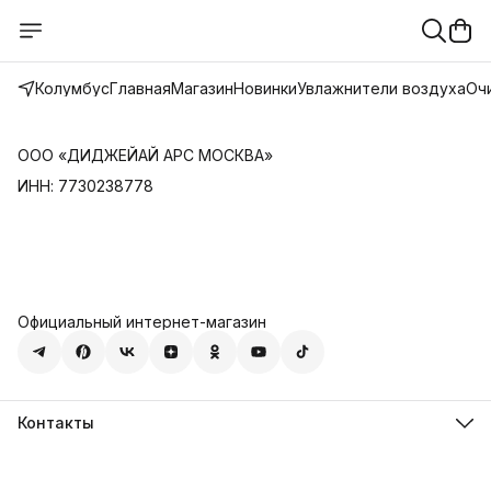
Колумбус
Главная
Магазин
Новинки
Увлажнители воздуха
Оч
ООО «ДИДЖЕЙАЙ АРС МОСКВА»
ИНН: 7730238778
Официальный интернет-магазин
Контакты
Телефон
8 (495) 668-11-41
Режим работы